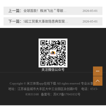
上一篇：
全球首款！株洲飞出＂零碳航发＂我国5年打破西方百年技能壁垒
2026-05-01
下一篇：
5起工贸重大事故隐患典型案例公布
2026-05-01
关注微信公众号
Copyright © 米兰体育app在线下载 All rights reserved 专业从事于
地址：江苏省盐城市大丰区大中工业园区永创路9号 电话：0515-
83831168 备案号：
苏ICP备17041032号