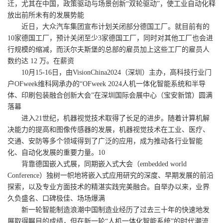
迁，尤其在中国，政策驱动与场景创新“双轮驱动”，使工业自动化释
放出前所未有的发展势能
近日，大众汽车集团宣布计划关闭部分德国工厂。就目前有的
10家德国工厂，预计关闭至少3家德国工厂，同时对其他工厂也会进
行规模的缩减，而沃尔夫斯堡的总部的雇员加上这些工厂的雇员人
数约达 12 万。在薪资
10月15-16日，由VisionChina2024（深圳）主办，高科技行业门
户OFweek维科网承办的“OFweek 2024人机一体化智能系统和半导
体、印刷包装融合创新大会”在深圳国际会展中心（宝安新馆）圆满
落幕
进入21世纪，机器视觉技术取得了长足的进步。随着计算机解
决能力的提高和图像传感器的发展，机器视觉技术在工业、医疗、
交通、安防等多个领域得到了广泛的应用，成为推动各行业智能
化、自动化发展的重要力量。10
背靠德国嵌入式展，同期嵌入式大会（embedded world
Conference）独树一帜地将嵌入式应用研究的深度、早期发展的前沿
探索，以及专业方面技术的精湛实践完美融合。自举办以来，业界
久负盛名、口碑极佳、场场爆满
新一轮智能制造浪潮中国制造业经历了过去三十年的快速地发
展取得瞩目的成绩，但在新一轮“人机一体化智能系统”的时代潮流