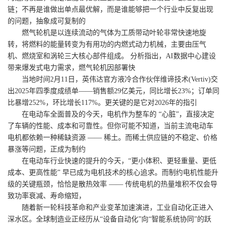
链；不再是谁做出单点最优解，而是谁能够把一个行业中反复出现
的问题，抽象成可复制的
燃气轮机是以连续流动的气体为工质带动叶轮非常快速地旋
转，将燃料的能量转变为有用功的内燃式动力机械，主要由压气
机、燃烧室和涡轮三大核心部件组成。 分析指出，AI数据中心建设
带来爆发式电力需求，燃气轮机因部署快
当地时间2月11日，英伟达官方液冷合作伙伴维谛技术(Vertiv)交
出2025年四季度成绩单——销售额29亿美元，同比增长23%；订单同
比暴增252%，环比增长117%。更关键的是它对2026年的指引
在电动车全面普及的今天，电机作为整车的 “心脏”，直接决定
了车辆的性能、成本和可靠性。但你可能不知道，当前主流电动车
电机都依赖一种稀缺资源 —— 稀土。而稀土供应链的不稳定、价格
暴涨等问题，正成为制约
在电动车行业快速的提升的今天，“更小体积、更轻重量、更低
成本、更高性能” 早已成为电机技术的核心追求。而制约电机性能升
级的关键瓶颈，恰恰是散热效率 —— 传统电机的热量堆积不仅会导
致功率衰减、寿命缩短，
随着新一轮科技革命和产业变革加速演进，工业自动化正进入
深水区。全球制造业正经历从“设备自动化”向“智能系统协同”的跃