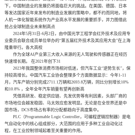
下，中国制造业的发展仍将面临巨大的挑战。在美国、德国、日本
等发达国家近年来发布的制造业发展的策略中，都不约而同地，将
人机一体化智能系统作为产业高水平发展的重要抓手，并力图借此
抢占全球制造业未来制高点
2024年5月31日-6月2日，由中国光学工程学会红外技术及应用专
业委员会联合成员单位举办的“第五届红外技术及其应用大会”在上海
隆重举行。各大高校
作为全球AI产业第三大收入来源的无人驾驶和传感器正在经历
快速增长期。 在2021年创下31
2023年我国整体消费市场相对低迷，但汽车工业“逆势生长”，保
持较高增长。中国汽车工业协会整理多个方面数据显示：今年1-11
月，汽车产销分别完成2711.1万辆和2693.8万辆，同比分别增长10%
和10.8% ，全年全年汽车销量有望再创新高
凭借高研发、稳定供应链、先发优势等有利因素，头部厂商的
市场地位会越发稳固、马太效应愈发明显。无论是在全世界还是中
国市场，DCS市场占有率的分配都趋向于高度集中。
PLC（Programmable Logic Controller，可编程逻辑控制器）是电
气自动化中的核心组成部分，大范围的应用于多种工业自动化过
程，在工业控制领域起着至关重要的作用。