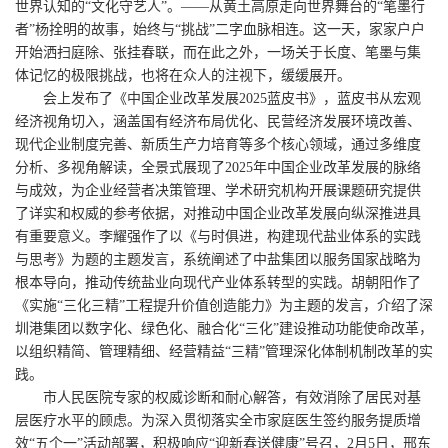
世界认知的“文化守艺人”。——从黄土高原走向世界舞台的“笔墨行
者”杨拴明的故事，始终与“挑战”二字血脉相连。这一天，家家户户
开始洒扫庭除、张挂春联，而在此之外，一场关于长度、笔墨与集
体记忆的极限挑战，也将在众人的注视下，缓缓展开。
会上发布了《中国企业改革发展2025蓝皮书》，蓝皮书从宏观
经济视角切入，涵盖国有经济布局优化、民营经济发展环境改善、
现代企业制度完善、新质生产力培育等多个核心领域，通过多维度
分析、多视角解读，全景式展现了2025年中国企业改革发展的脉络
与成效，为企业经营者决策管理、学术研究机构开展课题研究提供
了详实和权威的参考依据，对推动中国企业改革发展向纵深推进具
有重要意义。李耀强作了以《与时俱进，构建现代盐业体系的实践
与思考》为题的主题发言，系统阐述了中盐集团以服务国家战略为
根本导向，推动传统盐业向现代产业体系转型的实践。胡朝阳作了
《实施“三化三精”工程提升价值创造能力》为主题的发言，介绍了深
圳港集团以数字化、绿色化、融合化“三化”建设推动功能使命改革，
以组织精简、管理精细、经营精益“三精”管理深化体制机制改革的实
践。
市人民医院专家的权威诊断和耐心解答，有效消除了居民对基
层医疗水平的顾虑。为深入贯彻落实全市家庭医生签约服务提质增
效“五个一”活动部署，积极响应“迎新春送健康”号召，2月5日，邢东