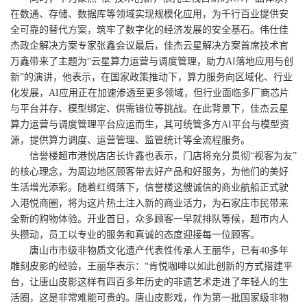
在数通、存储、数据库等领域实现规模化应用，为千行百业提供安
全可靠的替代方案，筑牢了数字化的经济发展的安全基石。伟仕佳
杰政企解决方案专家张鑫会议最后，佳杰云星解决方案首席技术官
万鑫带来了主题为“云星算力运营与调度管理，助力AI落地应用与创
新”的演讲，他表示，在国家政策推动下，算力服务向区域化、行业
化发展，AI应用正在加速渗透至更多领域，但行业面临多厂商芯片
与平台并存、模型绑定、供需错位等挑战。在此背景下，佳杰云星
算力运营与调度管理平台应运而生，其可统管多方AI平台与模型资
源，提供算力调度、运营管理、监管统计等全流程服务。
信誉楼超市港悦店店长许鑫也表示，门店将充分贯彻“视客为友”
的核心理念，为周边地区顾客带去好产品和好服务，为他们的美好
生活增光添彩。随着红绸落下，信誉楼这艘诚信的商业航船正式驶
入港悦商圈，将为这片热土注入新的商业活力，为石家庄市民带来
全新的购物体验。开业首日，众多顾客一早就排队等候，超市内人
头攒动，员工以专业的服务和真诚的态度迎接每一位顾客。
唐山市市级非物质文化遗产代表性传承人王丽华，已有40多年
雕刻皮影的经验，王丽华表示：“肯悦咖啡以如此创新的方式搭建平
台，让唐山皮影这样有四百多年历史的非遗艺术走进了年轻人的生
活圈，这是非常难能可贵的。唐山皮影戏，作为第一批国家级非物