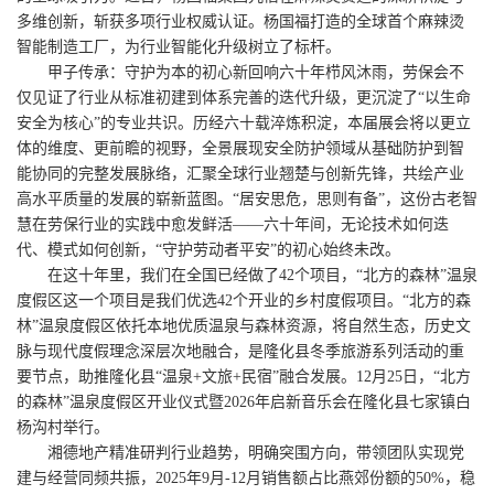
多维创新，斩获多项行业权威认证。杨国福打造的全球首个麻辣烫
智能制造工厂，为行业智能化升级树立了标杆。
甲子传承：守护为本的初心新回响六十年栉风沐雨，劳保会不
仅见证了行业从标准初建到体系完善的迭代升级，更沉淀了“以生命
安全为核心”的专业共识。历经六十载淬炼积淀，本届展会将以更立
体的维度、更前瞻的视野，全景展现安全防护领域从基础防护到智
能协同的完整发展脉络，汇聚全球行业翘楚与创新先锋，共绘产业
高水平质量的发展的崭新蓝图。“居安思危，思则有备”，这份古老智
慧在劳保行业的实践中愈发鲜活——六十年间，无论技术如何迭
代、模式如何创新，“守护劳动者平安”的初心始终未改。
在这十年里，我们在全国已经做了42个项目，“北方的森林”温泉
度假区这一个项目是我们优选42个开业的乡村度假项目。“北方的森
林”温泉度假区依托本地优质温泉与森林资源，将自然生态，历史文
脉与现代度假理念深层次地融合，是隆化县冬季旅游系列活动的重
要节点，助推隆化县“温泉+文旅+民宿”融合发展。12月25日，“北方
的森林”温泉度假区开业仪式暨2026年启新音乐会在隆化县七家镇白
杨沟村举行。
湘德地产精准研判行业趋势，明确突围方向，带领团队实现党
建与经营同频共振，2025年9月-12月销售额占比燕郊份额的50%，稳