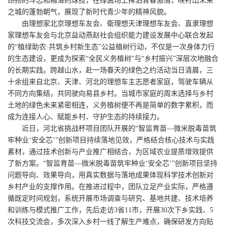
昂扬的斗志和精湛的球技，在绿茵场上挥洒青春激情，映衬出未来
之城的蓬勃朝气，展现了新时代青少年的精神风貌。
由理想家北京理想车友会、衛理想天津理想车友会、直隶理想
家理想车友会与北京益动燕赵社会组织能力建设发展中心联合发起
的“植绿助农·共筑乡村新生态”公益植树行动，不仅是一次身体力行
的生态建设，更成为探索“全民义务植树”与“乡村振兴”深层次地融合
的长期实践。跨越山水，赴一场春天的绿色之约活动当日清晨，三
十余组来自北京、天津、河北的理想车主志愿者家庭，驾驶车辆从
不同方向集结，共同驶向易县乡村。当城市家庭的周末选择与乡村
土地的绿色未来紧密相连，义务植树便不再是简单的数字累积，而
成为连接人心、赋能乡村、守护生态的持续接力。
近日，河北省挑战杯项目团队开展的“智监育苗—微米脱毒苗筑
牢种业‘安全芯’”创新项目持续落地见效，严格结合核心技术与实践
素材，通过技术创新与产业推广相结合，为区域农业提质增效提供
了新方案。“智监育苗—微米脱毒苗筑牢种业‘安全芯’”创新项目坚持
问题导向、效果导向，用真实数据与落地成果体现科学技术创新对
乡村产业的支撑作用。在推进过程中，团队立足产业实际，严格遵
循既定时间规划，系统开展市场调查与研究、基地共建、技术培养
和训练与模式推广工作，先后走访3省11市，开展30次下乡实践、5
次科技交流会，多次深入乡村一线了解生产难点，确保研发方向贴