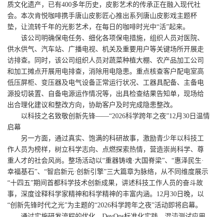
质文化遗产，已有400多年历史，皮影艺术的传承正在融入现代社
会。本次肯悦咖啡携手唐山皮影匠心推出系列唐山皮影戏主题杯
垫，让流转千年的光影艺术，在每日的咖啡时光中“活”起来。
该公司明确保电任务、细化各项保电措施，组织人员对医院、
供水供气、汽车站、广播电视、机关及重要用户等关键场所开展走
访排查。同时，该公司组织人员对蔬菜种植大棚、农产品加工公司
和加工摊点开展用电排查，消除用电隐患。重点核查客户配电室高
低压屏柜、变压器及电气设备正常运行状况、工器具配备、主备电
源投切装置、自备电源运作情况等，出具检查结果告知单，现场给
出合理化建议和整改方向，协助客户及时完成隐患整改。
以科技之名致敬创新先锋——“2026科学跨年之夜”12月30日温情
启幕
另一方面，通过真实、饱满的科研故事，激励青少年以科技工
作人员为榜样，树立科学志向、点燃探索热情，营造崇尚科学、尊
重人才的社会风尚。整场活动以“重器铸魂·大国脊梁”、“惠泽民生·
幸福基石”、“智启新元·创新引擎”三大篇章为脉络，从不同维度展示
“十四五”期间首都科学技术创新成果，讲述科技工作人员的奋斗故
事，深度诠释科学家精神和科学精神的丰富内涵。12月30日晚，以
“创新先锋时代之光”为主题的“2026科学跨年之夜”活动即将启幕。
通过实施研发流程的优化、DevOps标准化实践、混沌测试应用