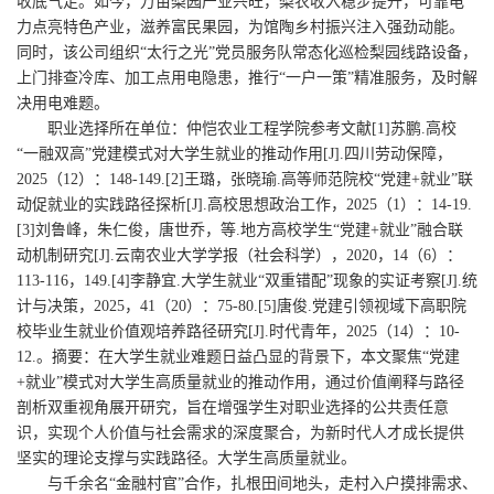
收底气足。如今，万亩梨园产业兴旺，梨农收入稳步提升，可靠电
力点亮特色产业，滋养富民果园，为馆陶乡村振兴注入强劲动能。
同时，该公司组织“太行之光”党员服务队常态化巡检梨园线路设备，
上门排查冷库、加工点用电隐患，推行“一户一策”精准服务，及时解
决用电难题。
职业选择所在单位：仲恺农业工程学院参考文献[1]苏鹏.高校
“一融双高”党建模式对大学生就业的推动作用[J].四川劳动保障，
2025（12）：148-149.[2]王璐，张晓瑜.高等师范院校“党建+就业”联
动促就业的实践路径探析[J].高校思想政治工作，2025（1）：14-19.
[3]刘鲁峰，朱仁俊，唐世乔，等.地方高校学生“党建+就业”融合联
动机制研究[J].云南农业大学学报（社会科学），2020，14（6）：
113-116，149.[4]李静宜.大学生就业“双重错配”现象的实证考察[J].统
计与决策，2025，41（20）：75-80.[5]唐俊.党建引领视域下高职院
校毕业生就业价值观培养路径研究[J].时代青年，2025（14）：10-
12.。摘要：在大学生就业难题日益凸显的背景下，本文聚焦“党建
+就业”模式对大学生高质量就业的推动作用，通过价值阐释与路径
剖析双重视角展开研究，旨在增强学生对职业选择的公共责任意
识，实现个人价值与社会需求的深度聚合，为新时代人才成长提供
坚实的理论支撑与实践路径。大学生高质量就业。
与千余名“金融村官”合作，扎根田间地头，走村入户摸排需求、