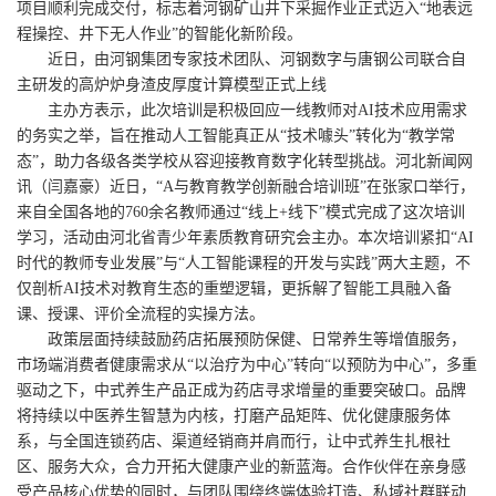
项目顺利完成交付，标志着河钢矿山井下采掘作业正式迈入“地表远
程操控、井下无人作业”的智能化新阶段。
近日，由河钢集团专家技术团队、河钢数字与唐钢公司联合自
主研发的高炉炉身渣皮厚度计算模型正式上线
主办方表示，此次培训是积极回应一线教师对AI技术应用需求
的务实之举，旨在推动人工智能真正从“技术噱头”转化为“教学常
态”，助力各级各类学校从容迎接教育数字化转型挑战。河北新闻网
讯（闫嘉豪）近日，“A与教育教学创新融合培训班”在张家口举行，
来自全国各地的760余名教师通过“线上+线下”模式完成了这次培训
学习，活动由河北省青少年素质教育研究会主办。本次培训紧扣“AI
时代的教师专业发展”与“人工智能课程的开发与实践”两大主题，不
仅剖析AI技术对教育生态的重塑逻辑，更拆解了智能工具融入备
课、授课、评价全流程的实操方法。
政策层面持续鼓励药店拓展预防保健、日常养生等增值服务，
市场端消费者健康需求从“以治疗为中心”转向“以预防为中心”，多重
驱动之下，中式养生产品正成为药店寻求增量的重要突破口。品牌
将持续以中医养生智慧为内核，打磨产品矩阵、优化健康服务体
系，与全国连锁药店、渠道经销商并肩而行，让中式养生扎根社
区、服务大众，合力开拓大健康产业的新蓝海。合作伙伴在亲身感
受产品核心优势的同时，与团队围绕终端体验打造、私域社群联动