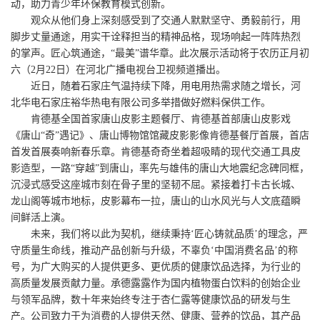
动，助力青少年环保教育模式创新。
观众从他们身上深刻感受到了交通人默默坚守、勇毅前行，用
脚步丈量通途，用实干诠释担当的精神品格，现场响起一阵阵热烈
的掌声。匠心筑通途，“最美”谱华章。此次展示活动将于农历正月初
六（2月22日）在河北广播电视台卫视频道播出。
近日，随着石家庄气温持续下降，用电用热需求随之增长，河
北华电石家庄裕华热电有限公司多举措做好燃料保供工作。
肯德基全国首家唐山皮影主题餐厅、肯德基首部唐山皮影戏
《唐山“奇”遇记》、唐山博物馆馆藏皮影影像肯德基餐厅首展，首店
首发首展奏响新春乐章。肯德基奇奇坐着超吸睛的现代交通工具皮
影造型，一路“穿越”到唐山，率先与雄伟的唐山大地震纪念碑同框，
沉浸式感受这座城市刻在骨子里的坚韧不屈。紧接着打卡古长城、
龙山阁等城市地标，皮影幕布一拉，唐山的山水风光与人文底蕴瞬
间鲜活上演。
未来，我们将以此为契机，继续秉持‘匠心铸就品质’的理念，严
守质量生命线，推动产品创新与升级，不辜负‘中国消费名品’的称
号，为广大购买的人提供更多、更优质的健康饮品选择，为行业的
高质量发展贡献力量。承德露露作为国内植物蛋白饮料的创始企业
与领军品牌，数十年来始终专注于杏仁露等健康饮品的研发与生
产。公司致力于为消费的人提供天然、健康、营养的饮品，其产品