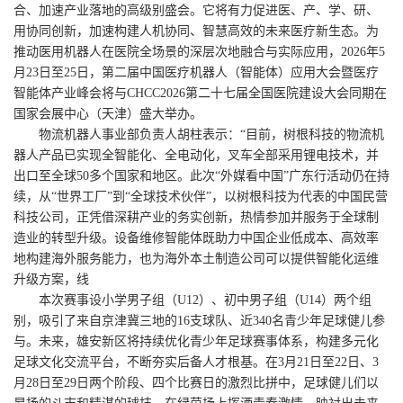
合、加速产业落地的高级别盛会。它将有力促进医、产、学、研、
用协同创新，加速构建人机协同、智慧高效的未来医疗新生态。为
推动医用机器人在医院全场景的深层次地融合与实际应用，2026年5
月23日至25日，第二届中国医疗机器人（智能体）应用大会暨医疗
智能体产业峰会将与CHCC2026第二十七届全国医院建设大会同期在
国家会展中心（天津）盛大举办。
物流机器人事业部负责人胡柱表示：“目前，树根科技的物流机
器人产品已实现全智能化、全电动化，叉车全部采用锂电技术，并
出口至全球50多个国家和地区。此次“外媒看中国”广东行活动仍在持
续，从“世界工厂”到“全球技术伙伴”，以树根科技为代表的中国民营
科技公司，正凭借深耕产业的务实创新，热情参加并服务于全球制
造业的转型升级。设备维修智能体既助力中国企业低成本、高效率
地构建海外服务能力，也为海外本土制造公司可以提供智能化运维
升级方案，线
本次赛事设小学男子组（U12）、初中男子组（U14）两个组
别，吸引了来自京津冀三地的16支球队、近340名青少年足球健儿参
与。未来，雄安新区将持续优化青少年足球赛事体系，构建多元化
足球文化交流平台，不断夯实后备人才根基。在3月21日至22日、3
月28日至29日两个阶段、四个比赛日的激烈比拼中，足球健儿们以