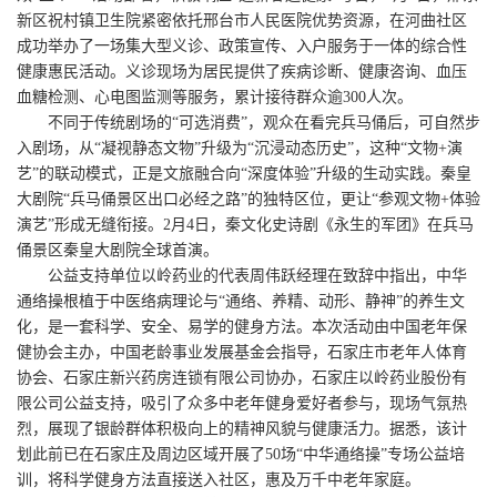
新区祝村镇卫生院紧密依托邢台市人民医院优势资源，在河曲社区
成功举办了一场集大型义诊、政策宣传、入户服务于一体的综合性
健康惠民活动。义诊现场为居民提供了疾病诊断、健康咨询、血压
血糖检测、心电图监测等服务，累计接待群众逾300人次。
不同于传统剧场的“可选消费”，观众在看完兵马俑后，可自然步
入剧场，从“凝视静态文物”升级为“沉浸动态历史”，这种“文物+演
艺”的联动模式，正是文旅融合向“深度体验”升级的生动实践。秦皇
大剧院“兵马俑景区出口必经之路”的独特区位，更让“参观文物+体验
演艺”形成无缝衔接。2月4日，秦文化史诗剧《永生的军团》在兵马
俑景区秦皇大剧院全球首演。
公益支持单位以岭药业的代表周伟跃经理在致辞中指出，中华
通络操根植于中医络病理论与“通络、养精、动形、静神”的养生文
化，是一套科学、安全、易学的健身方法。本次活动由中国老年保
健协会主办，中国老龄事业发展基金会指导，石家庄市老年人体育
协会、石家庄新兴药房连锁有限公司协办，石家庄以岭药业股份有
限公司公益支持，吸引了众多中老年健身爱好者参与，现场气氛热
烈，展现了银龄群体积极向上的精神风貌与健康活力。据悉，该计
划此前已在石家庄及周边区域开展了50场“中华通络操”专场公益培
训，将科学健身方法直接送入社区，惠及万千中老年家庭。