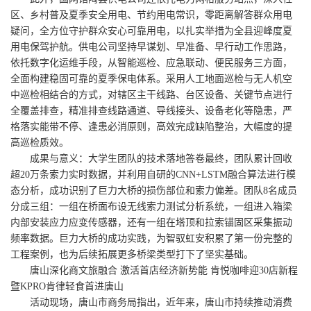
区、乡村普及夏季安全用电、节约用电常识，零距离解答群众用电
疑问，全方位守护群众安心可靠用电，以扎实举措为全县迎峰度夏
用电保驾护航。供电公司坚持早谋划、早准备、早行动工作思路，
依托数字化运维手段，从智能巡检、应急联动、便民服务三方面，
全面构建稳固可靠的夏季保电体系。采用人工地面巡检与无人机空
中巡检相结合的方式，对辖区主干线路、台区设备、关键节点进行
全覆盖排查，精准排查线路通道、导线接头、设备老化等隐患，严
格落实能带不停、逢患必消原则，高效完成缺陷整治，大幅度的提
高巡检质效。
成果与意义：大学生团队的技术落地答卷最终，团队累计回收
超20万条索力实时数据，并利用自研的CNN+LSTM融合算法进行模
态分析，成功识别了巨力大桥的损伤部位和索力偏差。团队8名成员
分成三组：一组在桥面布设无线索力测试分析系统，一组进入箱梁
内部安装应力应变传感器，还有一组在塔顶和拉索锚固区采集振动
频率数据。巨力大桥的成功实践，为智驭虹安积累了第一份完整的
工程案例，也为后续拓展更多桥梁类型打下了坚实基础。
唐山深化商文旅融合 激活首店经济新势能 肯悦咖啡迎30店新程
暨KPRO肯律轻食首进唐山
活动现场，唐山市商务局指出，近年来，唐山市持续推动消费