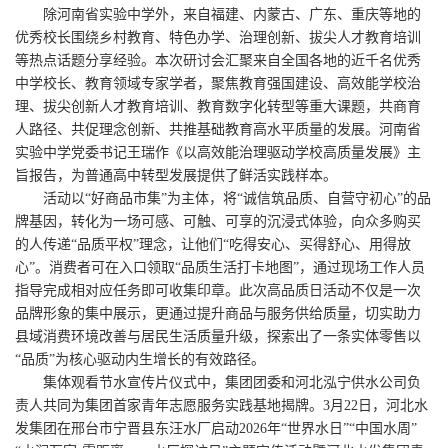
除河南省实验中学外，来自福建、内蒙古、广东、重庆等地的
优秀校长围绕乡村教育、特色办学、治理创新、拔尖人才教育培训
等热点话题分享经验。本次研讨会汇聚来自全国各地的近千名优秀
中学校长、教育领域专家学者，聚焦教育强国建设、高效能学校治
理、拔尖创新人才教育培训、教育数字化转型等重大课题，共商育
人路径、共促理念创新、共推基础教育高水平质量的发展。河南省
实验中学党委书记王瑞作《以高效能治理驱动学校高质量发展》主
旨报告，为普通高中转型发展提供了鲜活实践样本。
活动以“好商品市集”为主体，将“诚信筑品质、自营守初心”的品
牌基因，转化为一场可感、可触、可享的沉浸式体验，向众多购买
的人传递“品质平权”理念，让他们“吃得安心、买得舒心、用得放
心”。消费者可在入口领取“品质生活打卡地图”，通过现场工作人员
指导完成相对应任务即可收集印章。此次高品质日活动不仅是一次
品牌形象的集中展示，更通过提升商品与服务供给质量，切实助力
县域消费环境改善与居民生活质量升级，探索出了一条实体零售以
“品质”为核心驱动内生增长的有效路径。
集体观看节水宣传片仪式中，集团团委和河北泓宁供水公司负
责人共同为集团首家青年志愿服务实践基地揭牌。3月22日，河北水
发集团在邢台市宁晋县东汪水厂启动2026年“世界水日”“中国水周”