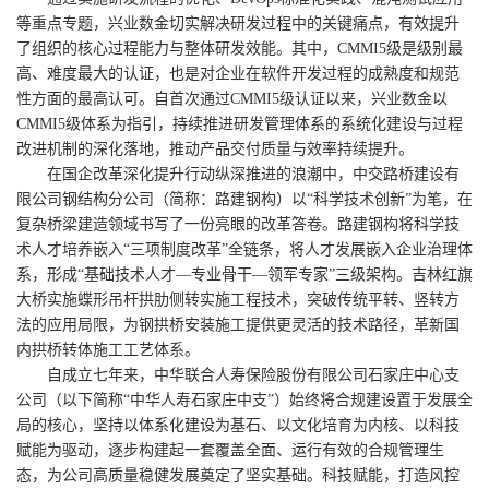
等重点专题，兴业数金切实解决研发过程中的关键痛点，有效提升
了组织的核心过程能力与整体研发效能。其中，CMMI5级是级别最
高、难度最大的认证，也是对企业在软件开发过程的成熟度和规范
性方面的最高认可。自首次通过CMMI5级认证以来，兴业数金以
CMMI5级体系为指引，持续推进研发管理体系的系统化建设与过程
改进机制的深化落地，推动产品交付质量与效率持续提升。
在国企改革深化提升行动纵深推进的浪潮中，中交路桥建设有
限公司钢结构分公司（简称：路建钢构）以“科学技术创新”为笔，在
复杂桥梁建造领域书写了一份亮眼的改革答卷。路建钢构将科学技
术人才培养嵌入“三项制度改革”全链条，将人才发展嵌入企业治理体
系，形成“基础技术人才—专业骨干—领军专家”三级架构。吉林红旗
大桥实施蝶形吊杆拱肋侧转实施工程技术，突破传统平转、竖转方
法的应用局限，为钢拱桥安装施工提供更灵活的技术路径，革新国
内拱桥转体施工工艺体系。
自成立七年来，中华联合人寿保险股份有限公司石家庄中心支
公司（以下简称“中华人寿石家庄中支”）始终将合规建设置于发展全
局的核心，坚持以体系化建设为基石、以文化培育为内核、以科技
赋能为驱动，逐步构建起一套覆盖全面、运行有效的合规管理生
态，为公司高质量稳健发展奠定了坚实基础。科技赋能，打造风控