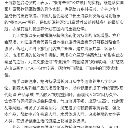
王海静在启动仪式上表示，“餐育未来”公益项目的实施，既是落实国
家儿童营养健康政策的具体实践，也是助力乡村振兴、守护少年儿
童成长的重要举措。中国儿基会副秘书长王海静此次落地河北新乐
的“餐育未来”项目，是如新深耕河北儿童营养公益领域多年的最新实
践，亦是其蜜儿餐滋养计划在国内的重要延伸。
九江文旅以多元举措将品牌热度转化为持续的市场增量。推介
会现场，九江旅行商代表与当地核心旅行供应商签订引客战略合作
协议，落地九江线下旅行门店推广矩阵，建立资源共享、客源互
送、市场互通的长效协作机制。两场推介展现“诗画九江”新形象此次
秦皇岛之行，九江文旅通过“专业推介+商圈路演”双维联动，让“悠然
庐山诗画九江”从一句宣传语，落地为可感知、可向往的沉浸式体
验。
携手以岭健康，抢占特渠增长风口从中华通络养生八字经理
论，到四大系列新产品的场景化落地，以岭健康完成了“传统智慧-现
代翻译-产品承载-生活融入”的完整闭环。而现代人常常因为久坐、
饮食不节等问题造成络脉瘀堵、气血流通不畅，出现“三高”、代谢紊
乱等问题。研发了子黑素系列、灵芝孢子油软胶囊等抗衰老、强免
疫产品，帮助中老年抗衰人群、术后体虚人群、追求美丽的女性等
人群，在追求健康生活的道路上获得更多选择。
此外，国网馆陶县供电公司还依托电力网格服务站点，深入社