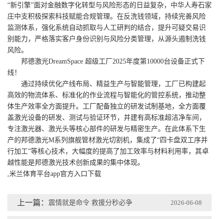
“新引擎”面对金融数字化转型与风险形态的日益复杂，中华人寿石家
庄中支积极探索科技赋能合规管理。在反洗钱领域，持续完善风险
监测体系，强化系统自动抓取与人工研判的结合，提升可疑交易识
别能力，严格落实客户身份识别与风险分类管理，从源头遏制洗钱
风险。
邦德激光DreamSpace 超级工厂2025年度第10000台设备正式下
线！
通过持续优化产线布局、精益生产与智能管理，工厂已构建起
高效的物流体系、标准化的作业流程与智能化的管控系统，推动整
体生产效率全方面提升。工厂配备独立的研发试制基地，全方面覆
盖激光设备的研发、测试与验证环节，并建有高标准超洁净车间，
专注激光器、激光头等核心部件的研发与精密生产。在此体系下生
产的邦德激光M系列旗舰管材激光切割机，集成了“四卡盘双工序并
行加工”等核心技术，大幅度的提高了加工效率与材料利用率，其卓
越性能是邦德激光技术创新成果的集中体现。
,米兰体育平台app官方入口下载
上一篇：
震情就是命令 救援分秒必争
2026-06-08