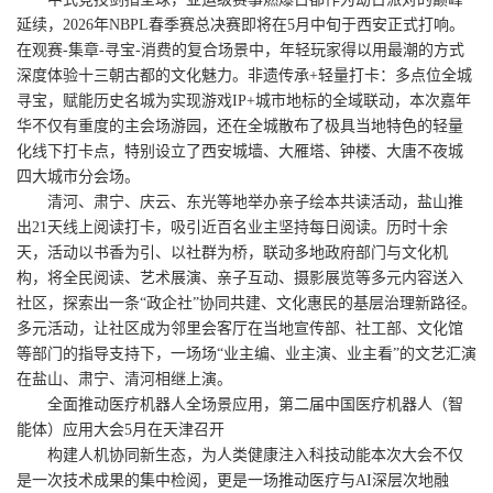
延续，2026年NBPL春季赛总决赛即将在5月中旬于西安正式打响。
在观赛-集章-寻宝-消费的复合场景中，年轻玩家得以用最潮的方式
深度体验十三朝古都的文化魅力。非遗传承+轻量打卡：多点位全城
寻宝，赋能历史名城为实现游戏IP+城市地标的全域联动，本次嘉年
华不仅有重度的主会场游园，还在全城散布了极具当地特色的轻量
化线下打卡点，特别设立了西安城墙、大雁塔、钟楼、大唐不夜城
四大城市分会场。
清河、肃宁、庆云、东光等地举办亲子绘本共读活动，盐山推
出21天线上阅读打卡，吸引近百名业主坚持每日阅读。历时十余
天，活动以书香为引、以社群为桥，联动多地政府部门与文化机
构，将全民阅读、艺术展演、亲子互动、摄影展览等多元内容送入
社区，探索出一条“政企社”协同共建、文化惠民的基层治理新路径。
多元活动，让社区成为邻里会客厅在当地宣传部、社工部、文化馆
等部门的指导支持下，一场场“业主编、业主演、业主看”的文艺汇演
在盐山、肃宁、清河相继上演。
全面推动医疗机器人全场景应用，第二届中国医疗机器人（智
能体）应用大会5月在天津召开
构建人机协同新生态，为人类健康注入科技动能本次大会不仅
是一次技术成果的集中检阅，更是一场推动医疗与AI深层次地融