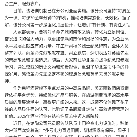
合生产、服务农户。
目前，该培训机制已在分公司全面实施。该分公司坚持“每周至
少一课、每课30至60分钟”的节奏，推动培训常态化、长效化。据了
解，该分公司第一步是强化顶层设计，让培训“有计划、有责任人”。
大家都表示，要将对革命先烈的崇敬之情，转化为立足岗位、
奋发进取的强大动力，以更加饱满的热情和昂扬的斗志，为企业高
水平发展贡献应有的力量。在庄严肃穆的烈士纪念碑前，全体人员
整齐列队，向革命先烈敬献花篮、肃立默哀，深切表达对英雄先辈
的崇高敬意和无限追思。随后，大家前往华北革命战争纪念馆参观
学习，通过馆藏的历史文物和珍贵影像，重温了华北革命斗争的峥
嵘岁月，感悟革命先辈坚定不移的理想信念和英勇无畏的献身精
神。
作为启程酒管旗下重点发展的中高端品牌，美豪丽致酒店将继
续依托平台优势，持续优化产品与服务，在旅游消费市场的高水平
质量的发展浪潮中，赢得更广阔的未来。这一成绩不仅体现了花了
钱的人品质住宿的认可，也验证了品牌精准定位与高效运营管理的
价值。2026年酒店行业在结构性复苏中迈入新阶段。
近日，在馆陶公司党员服务队队员上门检查电力设施时，种植
大户贺西宾笑着说：“多亏电力直通田间，梨树灌溉有保障，果子丰