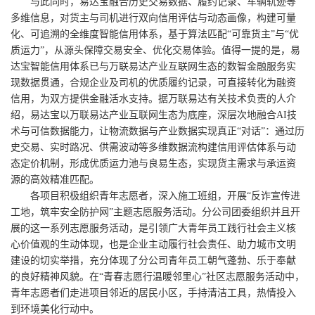
与此同时，易达宝融合历史交易数据、履约记录、车辆轨迹等
多维信息，对货主与司机进行双向信用评估与动态画像，构建可量
化、可追溯的全维度智能信用体系，基于算法匹配“可靠货主”与“优
质运力”，从源头保障交易安全、优化交易体验。值得一提的是，易
达宝智能信用体系已与万联易达产业互联网生态的数智金融服务实
现数据贯通，合规企业及司机的优质履约记录，可直接转化为融资
信用，为双方提供金融活水支持。据万联易达有关技术负责的人介
绍，易达宝以万联易达产业互联网生态为底座，深层次地融合AI技
术与可信数据能力，让物流数据与产业数据实现真正“对话”：通过历
史交易、实时路况、供需波动等多维数据流构建信用评估体系与动
态定价机制，形成优质运力池与良易生态，实现货主需求与承运资
源的高效精准匹配。
各项目积极组织青年志愿者，深入施工班组，开展“反诈宣传进
工地，筑牢安全防护网”主题志愿服务活动。分公司团委组织并且开
展的这一系列志愿服务活动，是引领广大青年员工践行社会主义核
心价值观的生动体现，也是企业主动履行社会责任、助力城市文明
建设的切实举措，充分体现了分公司青年员工朝气蓬勃、乐于奉献
的良好精神风貌。在“青春志愿行温暖邻里心”社区志愿服务活动中，
青年志愿者们走进项目邻近的居民小区，手持清洁工具，热情投入
到环境美化行动中。