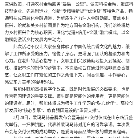
宣讲政策，打通农村金融服务“最后一公里”。做实科技金融，聚焦科
技型企业、先进制造业，创新“专精特新贷”“优企贷”等特色产品，畅
通科技成果转化金融通道，为新质生产力注入金融动能。聚焦乡村
振兴，绘就和美乡村新图景作为地方国有金融机构，我们始终将助
力乡村振兴作为核心职责，深化“党建+信用+金融”融合模式，以金
融赋能激活乡村发展内生动力。
此次活动不仅让大家亲身体验了中国传统合香文化的魅力，缓
解了工作所承受的压力，愉悦了身心，更增强了团队的凝聚力和向
心力。在老师的悉心指导下，女职工们兴致勃勃地投入到揉泥、制
珠、搭配串珠的制作的步骤中。本次活动旨在通过体验非遗合香技
艺，让女职工们在繁忙的工作之余慢下来，闻香识趣、手作静心，
感受东方美学的独特韵味。
智能体赋能高校数字化改革，既是时代发展的必然要求，也是
教育强国建设的重要支撑。师生即是智能体的使用者，更是智能体
的建设者。届时，智能体将成为师生工作学习的“贴心伙伴”、高校创
新发展的“核心引擎”、教育强国建设的“重要支撑”。
3月28日，爱玛马赫品牌发布会暨马赫V7交付仪式在山东临沂盛
大举行。一把把钥匙，代表着爱玛马赫对用户的可靠承诺。本次发
布会与交付仪式的成功举办，是爱玛马赫品牌升级的重要里程碑。