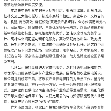
等落地玩法展开深度交流。
本次集中亮相其中的三大标杆门店，覆盖京津冀、山东县域、
桂林文旅三大核心板块，精准布局城市枢纽、商业中心、文旅目的
地，构建“商务高效+度假松弛”双场景产品矩阵，全方位满足商务出
行、家庭旅居、短途度假、自驾休闲等多元需求，以高品质体验刷
新中高端住宿标准。依托枢纽地段优势，酒店以摩登东方美学设
计、高标准空间配置与精细化服务，高效适配商务出差、政务接
待、长期驻差等需求，打造城市中高端便捷住宿标杆。酒店以中高
端标准产品下沉潜力市场，空间雅致、服务贴心，为本地商务、周
末短途自驾、探亲访友提供越级住宿体验，助力品牌完善全国多层
次布局。
后续公司将持续精进涉农供电服务，迭代升级电网保障能力，
以优质电力服务助推乡村产业稳步发展。围绕智慧农业用电诉求，
该公司提前统筹布局，将涉农产业供电保障列为重点工作，量身制
定专属供电规划，推行一园一方案、一棚一台账的精细化服务模
式。国网馆陶县供电公司主动对接产业高质量发展需求，精细化做
好智慧大棚供电保障工作，以稳定可靠的电力资源赋能现代农业建
设，稳稳守护百姓日常“菜篮子”供应。
作为市属国企，张家口产投充分的发挥平台优势与资源整合能