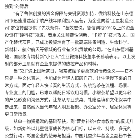
独到”的背后
“有了鲁信创投的资金保障与关键资源加持，微焓科技在山东德
州市迅速搭建起宇航产线年顺利投入运营，为企业向着‘卫星制造公
司’定位转型提供了先决条件。”葛效宏说，鲁信创投90%以上的资金
投资在“硬科技”领域，着重关注颠覆性创新、“卡脖子”技术攻关、国
产化替代项目，已成功投资培育了一批高端装备制造、生命科学、
新材料、航空航天等领域的行业有突出贡献的公司。”在山东德州基
地，国家级专精特新“小巨人”企业微焓科技董事长孙萌表示，以上发
射的部分卫星就有企业来提供的热控产品和材料。
当“521”遇上国际茶日，喝茶被赋予更柔软的情绪含义——它不
只是一种文化表达，也能成为年轻人照顾自己、让生活慢下来的日
常方式。面对年轻人快节奏的生活方式，传统泡茶在流程、场景、
专业度上的门槛，已难以适配日常饮用习惯。小罐茶希望以更年轻
的产品形态和沟通方式，让茶从专业茶桌、礼赠语境和文化叙事中
走出来，自然融入当代年轻人朋友相聚、办公室分享、居家休息等
更日常场景。
从单一物资捐赠的基础帮扶，到“营养补给+食育教育”的模式升
级，如新始终以儿童健康成长为核心目标，以专业、持续、多元的
公益行动，彰显企业的使命与担当。中国儿童少年基金会副秘书长