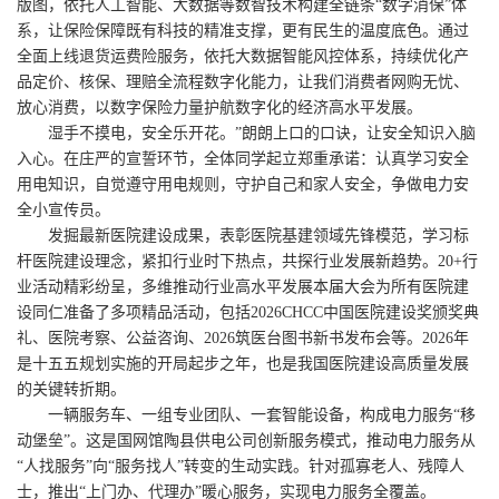
版图，依托人工智能、大数据等数智技术构建全链条“数字消保”体
系，让保险保障既有科技的精准支撑，更有民生的温度底色。通过
全面上线退货运费险服务，依托大数据智能风控体系，持续优化产
品定价、核保、理赔全流程数字化能力，让我们消费者网购无忧、
放心消费，以数字保险力量护航数字化的经济高水平发展。
湿手不摸电，安全乐开花。”朗朗上口的口诀，让安全知识入脑
入心。在庄严的宣誓环节，全体同学起立郑重承诺：认真学习安全
用电知识，自觉遵守用电规则，守护自己和家人安全，争做电力安
全小宣传员。
发掘最新医院建设成果，表彰医院基建领域先锋模范，学习标
杆医院建设理念，紧扣行业时下热点，共探行业发展新趋势。20+行
业活动精彩纷呈，多维推动行业高水平发展本届大会为所有医院建
设同仁准备了多项精品活动，包括2026CHCC中国医院建设奖颁奖典
礼、医院考察、公益咨询、2026筑医台图书新书发布会等。2026年
是十五五规划实施的开局起步之年，也是我国医院建设高质量发展
的关键转折期。
一辆服务车、一组专业团队、一套智能设备，构成电力服务“移
动堡垒”。这是国网馆陶县供电公司创新服务模式，推动电力服务从
“人找服务”向“服务找人”转变的生动实践。针对孤寡老人、残障人
士，推出“上门办、代理办”暖心服务，实现电力服务全覆盖。