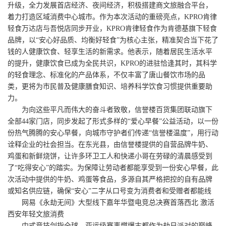
升级，全力发展首店经济、夜间经济，积极搭建商文旅融合平台，
着力打造区域消费中心城市。作为本次活动的重磅亮点，KPRO肯律
轻食万达店与吾悦店同步开业，KPRO肯律轻食作为肯德基旗下轻食
品牌，以“安心好品质、均衡好轻食”为核心主张，精准契合当下花了
钱的人健康饮食、轻享生活的新需求。他表示，随着居民生活水平
的提升，健康饮食已成为全民共识，KPRO的进驻恰逢其时，其科学
的轻食理念、标准化的产品体系，不仅丰富了唐山餐饮市场的品
类，更将为市民普及健康膳食知识、培养科学饮食习惯提供重要助
力。
为向这些平凡而伟大的奋斗者致敬，信誉楼百货集团联动旗下
全部44家门店，同步发起了形式多样的“爱心早餐”公益活动，以一份
份热气腾腾的安心早餐，向城市守护者们传递“信誉楼温度”，用行动
诠释企业的社会担当。在东光县，由信誉楼提供的自营品牌牛奶、
鸡蛋和新鲜烧饼，让许多环卫工人和快递小哥在劳碌的清晨感受到
了“吃得安心”的踏实。为保障让劳动者都能享受到一份安心早餐，此
次活动中提供的牛奶、鸡蛋等食品，多源自其严格把控的自有品牌
或知名供应链，确保“安心”二字从口号变为消费者和受赠者都能线
网易《永劫无间》大型线下嘉年华暨电竞总决赛首落西北 激活
西安年轻文旅消费
中式竞技剑指全球，亚运级赛事燃爆古都作为劫日派对的巅峰