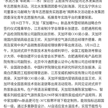
“水润万家·零距离——水厂探访日”主题宣传活动暨河北水发集团青
年志愿服务活动。河北水发集团团委书记赵海源、河北泓宁供水公
司董事长马献峰为“青年志愿服务实践基地”揭牌本次活动是水发集团
团委深化青年志愿服务内涵、拓展青年实践平台的重要探索。
3月16日下午，天加「家加暖Pro」新品发布暨经销商战略合作
签约仪式隆重举办，江苏省制冷学会理事长张建忠、合肥通用机电
产品检测院有限公司副院长赵宗彬、天加环境COO吴小泉、天加环
境国内营销高级总监王欢、天加环境空气源兵团总经理齐德重、商
用及家用中央产品销售部高级经理徐赛华等出席活动。3月16日上
午，天加闭式烘干热泵技术发布会顺利举行，全国工程勘测考察设
计大师、中勘协建环分会名誉会长罗继杰、合肥通用机电产品检测
院有限公司副院长、北京中冷通质量认证中心有限公司总经理李道
平、全国政协委员、中国科学院理化技术研究所研究员张振涛、云
南白药集团工程部经理曾远新、江苏宝威机械科技有限公司总经理
周泉、天加环境COO吴小泉、天加环境国内营销高级总监王欢、天
加环境全国首席技术官赵凌骁等出席活动现场，共同见证闭式烘干
热泵新品发布。在户用清洁采暖领域，天加现场展陈家加暖Pro、智
暖系列超低温空气源热泵及R290环保冷媒热泵组成的产品矩阵，其
中家加暖Pro新品更可在-36℃极寒环境下稳定制热，能效指标远超国
标一级，通过多重静音设计、AI自适应变水温技术，实现节能性与