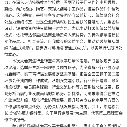
力，在深入走访特殊教育学校后，看到了孩子们制作的中药香牌、
剪纸、葫芦烙画、陶艺、宋锦文创等手工作品，这些作品件件精巧
用心。这份荣誉，是社会各界对集团坚守公益初心、统筹聚合社会
公益力量的肯定，更是企业持续深耕民生帮扶的奋进动力。集团认
识到，短期物资帮扶只能解一时之急，为此主动打破传统公益帮扶
模式，依托帝达邻里成熟商业场景与人流优势，为特殊孩童搭建长
期作品展示、社会交流、自我成长的公益平台，推动助残帮扶从单
纯“输血式救助”，稳步迈向可持续“造血式成长”，以实际行动践行公
益本心。
本次大会聚焦行业转型与高水平质量的发展，严格依规完成各
项议程，选举产生新一届理事会领导班子，为全省裤业行业凝心聚
力启新程、实干笃行谋发展奠定坚实基础。报告全面回顾了第二届
理事会任期内的工作成效，从加强党建引领，行业自律建设、政企
桥梁搭建、会员服务赋能、行业交流协作等方面系统总结成果，客
观分析当前行业发展面临的新形势、新挑战，明确未来协会在推动
产业转型升级、强化行业协同发展、提升服务专业化水平等方面的
工作思路与重点任务，为协会后续发展指明方向。会上，陈建栋会
长以“凝心聚力促转型，实干笃行谋发展”为主题，代表第二届理事会
作工作报告。
助力科创动能成为高水平发展的引擎：一家山东国企创司“眼光