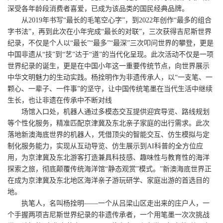
深受各年龄段消费者喜爱，已成为该品类的国民经典品牌。
从2019年书写“最长的毛笔空心字”，到2022年创作“最多的组合
字书法”，再到此次在小年完成“最长的对联”，三次获得吉尼斯世界
纪录，不仅是个人以“最长”“最多”“最深”三次叩问世界的攀登，更是
中国非遗从“技”到“艺”达于“道”的当代化呈现。此次活动不仅是一项
世界纪录的诞生，更是在中国小年这一重要传统节点，向世界展示
中华文明魅力的生动实践。杨拴明作为非遗传承人，以“一支笔、一
颗心、一辈子、一件事”的坚守，让中国传统笔墨在当代生活中继续
生长，也让非遗在传承中不断对线
场馆入口处，机器人通过多模态交互提供迎宾导览、路线规划
等个性化服务，精准匹配京津冀及东北亲子家庭的出行需求。此次
落地新澳海底世界的机器人，凭借顶尖的智能交互、仿生模拟与定
制化服务能力，实现从互动导览、仿生展示到AI科普的全方位应
用，为京津冀及东北游客打造兼具科技感、趣味性与教育性的海洋
探索之旅，彻底颠覆传统海洋馆“静态观赏”模式。”新澳海底世界正
在成为京津冀及东北地区海洋亲子游玩研学、家庭出游的首选目的
地。
执笔人，名叫杨拴明——一个从吕梁山区走出来的庄户人，一
个手握两项吉尼斯世界纪录的非遗传承者，一个用笔墨一次次挑战