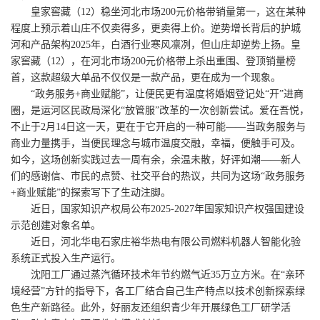
皇家窖藏（12）稳坐河北市场200元价格带销量第一，这在某种
程度上预示着山庄不仅卖得多，更卖得上价。逆势增长背后的护城
河和产品架构2025年，白酒行业寒风凛冽，但山庄却逆势上扬。皇
家窖藏（12），在河北市场200元价格带上杀出重围、登顶销量榜
首，这款超级大单品不仅仅是一款产品，更在成为一个现象。
“政务服务+商业赋能”，让便民更有温度将婚姻登记处“开”进商
圈，是运河区民政局深化“放管服”改革的一次创新尝试。爱在吾悦，
不止于2月14日这一天，更在于它开启的一种可能——当政务服务与
商业力量携手，当便民理念与城市温度交融，幸福，便触手可及。
如今，这场创新实践过去一周有余，余温未散，好评如潮——新人
们的感谢信、市民的点赞、社交平台的热议，共同为这场“政务服务
+商业赋能”的探索写下了生动注脚。
近日，国家知识产权局公布2025-2027年国家知识产权强国建设
示范创建对象名单。
近日，河北华电石家庄裕华热电有限公司燃料机器人智能化验
系统正式投入生产运行。
沈阳工厂通过蒸汽循环技术年节约燃气近35万立方米。在“亲环
境经营”方针的指导下，各工厂结合自己生产特点以技术创新探索绿
色生产新路径。此外，好丽友还组织青少年开展绿色工厂研学活