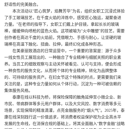
舒适性的完美融合。
本次活动以“匠心筑梦，焰舞芳华”为名，组织女职工沉浸式体验
了手工玻璃技艺，在千度火焰的淬炼中，感受匠心独运，凝聚奋进
力量。”在老师的指导下，女职工们戴上护目镜，拿起长长的玻璃
棒，缓缓伸向喷枪的蓝色火焰。这项被喻为“火中雕塑”的技艺，需要
创作者在高达千度的火焰前，凭借眼力、手感与耐心，让坚硬的玻
璃棒在高温下融化、扭曲、拉伸，最终幻化成各种形态。
在美豪丽致酒店的日常运营中，一个重要的答案是：源于众多
一线女性员工展现出的、一种融合了专业精神与细腻关照的职业素
养。当员工的细致观察与主动关怀被看见、认可与支持，便会形成
一种良性的服务文化，从而将个体的专业精神，转化为品牌整体
的、可持续的服务资产。在妇女节这个特殊的时点，更需要我们来
关注的是，这种专业力量如何从个体行动，沉淀为一种可被信赖的
集体服务风格。
泰康在线以科技为桥，将保险保障的触角延伸至小微企业、新
市民、带病群体等多元用户群体，以及大灾风控、数字消费等多元
场景，实现保障的精准滴灌，点亮金融服务的“烟火气”。2025年，泰
康在线深刻践行这一价值追求，将消费者权益保护视为企业高水平
发展的生命线，在消保合规的基础上，将其全面融入“数字金融”战略