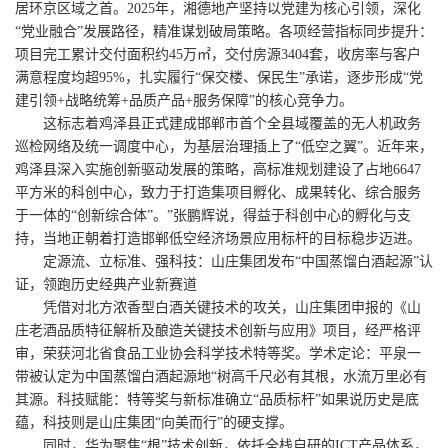
居环京区域之首。2025年，湘德地产坚持以党建为核心引领，深化
“党业融合”发展路径，精准谋划破局策略。各项经营指标同步提升：
项目完工累计交付面积约45万㎡，交付房源3404套，收房率与客户
满意程度均超95%，扎实履行“保交楼、保民生”承诺，逐步形成“党
建引领+战略统筹+品质产品+服务保障”的核心竞争力。
这标志着鸡泽县正式建成邯郸市首个全县域覆盖的无人机政务
巡检网络及统一调度中心，为基层治理插上了“低空之翼”。近年来，
鸡泽县深入实施创新驱动发展的策略，高标准规划建设了占地6647
平方米的科创中心，致力于打造集项目孵化、成果转化、综合服务
于一体的“创新综合体”。”张鹏辉说，得益于科创中心的孵化与支
持，当地正朝着打造邯郸低空经济场景应用标杆的目标稳步迈进。
定源流、立标准、强科技：山庄集团发布“中国蒸馏白酒起源”认
证，领跑历史经典产业新赛道
凭借对北方浓香型白酒关键技术的攻关，山庄集团申报的《山
庄老酒品质特征解析及酿造关键技术创新与应用》项目，经严格评
审，荣获河北省食品工业协会科学技术特等奖。学术定论：平泉一
带被认定为中国蒸馏白酒起源地“树高千尺必有其根，水流万里必有
其源。科技赋能：特等奖与新标准确立“品质标杆”如果说历史是底
蕴，科技则是山庄集团“向美而行”的硬支撑。
同时，华为聚焦“根”技术创新，依托全栈自研的ICT产品体系，