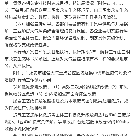
单，督促各相关企业按时达成目标，将进展情况（附件2、4、5、
6）于每月5日前报送至三明市永安生态环境局，由三明市永安生态
环境局负责汇总、调度、协调，定期通报工作任务落实情况。
（四）加强宣传引导。各部门要营造有利于集中供热与开展锅
炉、工业炉窑大气污染综合治理的良好氛围。各企业要切实履行污
染治理的主体责任，健全内部环保管理机制，制定具体实施计划，
确保按期完成改造任务。
本行动方案自印发之日起执行，执行期限5年，解释工作由三明
市永安生态环境局承担。上级对大气管控措施有不一样的要求规定
的，从严执行。
附件：1.永安市加强大气重点管控区域及集中供热区废气污染整
治提升行动工作领导小组
锅炉低氮燃烧改造：（1）高效二次风分级燃烧改造（2）布风
板风帽分区改造（3）炉内增加受热面降床温改造
尿素工艺改造及氨罐搬迁及污水池废气密闭收集处理改造，减
少挥发性有机物排放量
造气工艺连续化改造等主体工程技改升级及淘汰1台60t/h三废混
燃炉、1台40t/h造气余热炉，等量改建1台达超低排放要求的100t/h高
效循环流化床锅炉
全面加强烟气在线监测系统监管，严查不正常运行在线监测系