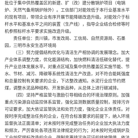
批位于集中供热覆盖区的新建、扩（改）建分散锅炉项目（电锅
炉、天然气备用锅炉除外）。工信部门对能效低于本行业基准水平
的现有项目，带领企业有序开展节能降碳改造升级。对能效介于标
杆水平和基准水平之间的装置（生产线），指导企业结合检修等时
机参照标杆水平要求实施改造升级。
责任单位：贡川镇，市发改局、工信局、自然资源局、石墨
园，三明市永安生态环境局
（三）努力提倡结构优化与清洁生产相协调的发展理念。加大
产业体系调整力度，优化能源结构，加快燃料清洁低碳化替代，提
升产业总体发展水平。对重点区域及集中供热覆盖区实施节能、节
水、节材、减污、降碳等系统性清洁生产改造，对不符合能耗强度
和总量控制有关要求的企业，下达整改通知。水泥行业应节约燃
煤，调整水泥品种结构、开发新品种，从总体上进行碳减排。
（四）坚持严格监管与激励引导相结合的环境治理原则。加强
重点污染源自动监控体系监管，强化监测数据质量控制，按排污许
可证要求，加大依证监管执法和处罚力度，强化企业主体责任。对
按时序完成整治任务的企业，在符合标准要求的前提下，纳入环境
监督执法正面清单；对未按时序完成整治任务的企业加大执法力度
和频次，严厉查处各项违背法律规定的行为；对未按时完成锅炉及
工业炉窑提标改造的企业，强制变更排污许可证的排放限值，依法