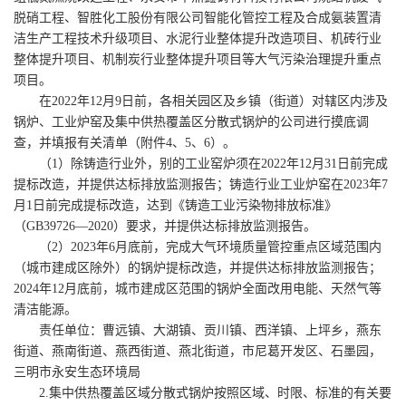
脱硝工程、智胜化工股份有限公司智能化管控工程及合成氨装置清
洁生产工程技术升级项目、水泥行业整体提升改造项目、机砖行业
整体提升项目、机制炭行业整体提升项目等大气污染治理提升重点
项目。
在2022年12月9日前，各相关园区及乡镇（街道）对辖区内涉及
锅炉、工业炉窑及集中供热覆盖区分散式锅炉的公司进行摸底调
查，并填报有关清单（附件4、5、6）。
（1）除铸造行业外，别的工业窑炉须在2022年12月31日前完成
提标改造，并提供达标排放监测报告；铸造行业工业炉窑在2023年7
月1日前完成提标改造，达到《铸造工业污染物排放标准》
（GB39726—2020）要求，并提供达标排放监测报告。
（2）2023年6月底前，完成大气环境质量管控重点区域范围内
（城市建成区除外）的锅炉提标改造，并提供达标排放监测报告；
2024年12月底前，城市建成区范围的锅炉全面改用电能、天然气等
清洁能源。
责任单位：曹远镇、大湖镇、贡川镇、西洋镇、上坪乡，燕东
街道、燕南街道、燕西街道、燕北街道，市尼葛开发区、石墨园，
三明市永安生态环境局
2.集中供热覆盖区域分散式锅炉按照区域、时限、标准的有关要