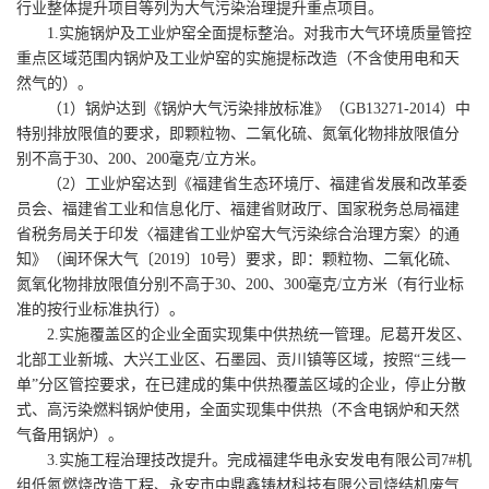
行业整体提升项目等列为大气污染治理提升重点项目。
1.实施锅炉及工业炉窑全面提标整治。对我市大气环境质量管控
重点区域范围内锅炉及工业炉窑的实施提标改造（不含使用电和天
然气的）。
（1）锅炉达到《锅炉大气污染排放标准》（GB13271-2014）中
特别排放限值的要求，即颗粒物、二氧化硫、氮氧化物排放限值分
别不高于30、200、200毫克/立方米。
（2）工业炉窑达到《福建省生态环境厅、福建省发展和改革委
员会、福建省工业和信息化厅、福建省财政厅、国家税务总局福建
省税务局关于印发〈福建省工业炉窑大气污染综合治理方案〉的通
知》（闽环保大气〔2019〕10号）要求，即：颗粒物、二氧化硫、
氮氧化物排放限值分别不高于30、200、300毫克/立方米（有行业标
准的按行业标准执行）。
2.实施覆盖区的企业全面实现集中供热统一管理。尼葛开发区、
北部工业新城、大兴工业区、石墨园、贡川镇等区域，按照“三线一
单”分区管控要求，在已建成的集中供热覆盖区域的企业，停止分散
式、高污染燃料锅炉使用，全面实现集中供热（不含电锅炉和天然
气备用锅炉）。
3.实施工程治理技改提升。完成福建华电永安发电有限公司7#机
组低氮燃烧改造工程、永安市中鼎鑫铸材科技有限公司烧结机废气