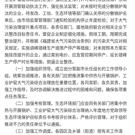
开展测管联动执法工作，强化执法监管；对未按时完成分散锅炉淘
汰的企业，待发改、工信、生态环境等部门确认关停的分散锅炉名
单后，由市场监督管理部门通知检验机构停止年度检验；对于大气
污染治理提升重点项目，各责任部门、属地政府联合对相关企业下
达整改目标责任书，督促企业制定细化措施，倒排工期，限期完成
整治提升，并根据《福建省大气污染防治条例》的污染天气应对相
关规定，实施调峰错峰生产或限产停产等措施；对未按照本方案实
施技改提升的企业，通过差别电价、应急管控期间停产、延长错峰
生产停产时长等措施，倒逼企业整改。
（一）加强组织领导。成立由分管副市长任组长的工作领导小
组，统筹协调推进，各有关部门应把推进集中供热与开展锅炉、工
业炉窑大气污染综合治理放在重要位置，各司其职、各负其责，加
强工作指导，及时协调解决推进过程中的困难和问题，确保各项重
点任务落实。
（二）加强考核管理。生态环境部门应会同有关部门将集中供
热与开展锅炉、工业炉窑大气污染综合治理纳入年度地方党政领导
生态环境保护目标责任书考核评价体系，严格评价管理，对于组织
推进不力的责任单位予以通报。
（三）加强工作调度。各园区及乡镇（街道）按有关工作清