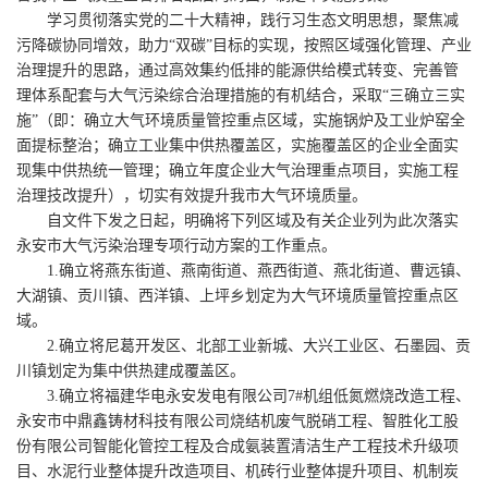
学习贯彻落实党的二十大精神，践行习生态文明思想，聚焦减
污降碳协同增效，助力“双碳”目标的实现，按照区域强化管理、产业
治理提升的思路，通过高效集约低排的能源供给模式转变、完善管
理体系配套与大气污染综合治理措施的有机结合，采取“三确立三实
施”（即：确立大气环境质量管控重点区域，实施锅炉及工业炉窑全
面提标整治；确立工业集中供热覆盖区，实施覆盖区的企业全面实
现集中供热统一管理；确立年度企业大气治理重点项目，实施工程
治理技改提升），切实有效提升我市大气环境质量。
自文件下发之日起，明确将下列区域及有关企业列为此次落实
永安市大气污染治理专项行动方案的工作重点。
1.确立将燕东街道、燕南街道、燕西街道、燕北街道、曹远镇、
大湖镇、贡川镇、西洋镇、上坪乡划定为大气环境质量管控重点区
域。
2.确立将尼葛开发区、北部工业新城、大兴工业区、石墨园、贡
川镇划定为集中供热建成覆盖区。
3.确立将福建华电永安发电有限公司7#机组低氮燃烧改造工程、
永安市中鼎鑫铸材科技有限公司烧结机废气脱硝工程、智胜化工股
份有限公司智能化管控工程及合成氨装置清洁生产工程技术升级项
目、水泥行业整体提升改造项目、机砖行业整体提升项目、机制炭