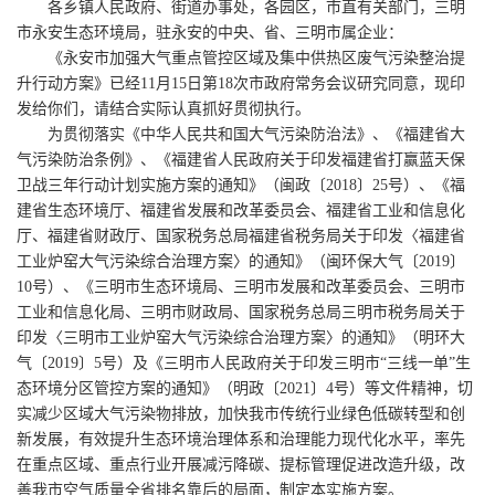
各乡镇人民政府、街道办事处，各园区，市直有关部门，三明
市永安生态环境局，驻永安的中央、省、三明市属企业：
《永安市加强大气重点管控区域及集中供热区废气污染整治提
升行动方案》已经11月15日第18次市政府常务会议研究同意，现印
发给你们，请结合实际认真抓好贯彻执行。
为贯彻落实《中华人民共和国大气污染防治法》、《福建省大
气污染防治条例》、《福建省人民政府关于印发福建省打赢蓝天保
卫战三年行动计划实施方案的通知》（闽政〔2018〕25号）、《福
建省生态环境厅、福建省发展和改革委员会、福建省工业和信息化
厅、福建省财政厅、国家税务总局福建省税务局关于印发〈福建省
工业炉窑大气污染综合治理方案〉的通知》（闽环保大气〔2019〕
10号）、《三明市生态环境局、三明市发展和改革委员会、三明市
工业和信息化局、三明市财政局、国家税务总局三明市税务局关于
印发〈三明市工业炉窑大气污染综合治理方案〉的通知》（明环大
气〔2019〕5号）及《三明市人民政府关于印发三明市“三线一单”生
态环境分区管控方案的通知》（明政〔2021〕4号）等文件精神，切
实减少区域大气污染物排放，加快我市传统行业绿色低碳转型和创
新发展，有效提升生态环境治理体系和治理能力现代化水平，率先
在重点区域、重点行业开展减污降碳、提标管理促进改造升级，改
善我市空气质量全省排名靠后的局面，制定本实施方案。