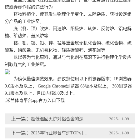
统或弄虚作假的违法行为
将物料熔化，使其发生物理化学变化、去除杂质，获得设定组
分产品的工业炉窑。
底（侧、顶）吹炉、闪速炉、阳极炉、转炉、反射炉、铝电解
槽、矿热炉、鼓风炉等
铬、钡、锶、铅、锌、锰等重金属无机化合物、硫化合物、硫
酸盐、磷酸盐、无机氟化物、轻质碳酸钙、泡花碱等
以煤等为气化原料，通过与气化剂在高温下进行物理化学反应
制取煤气的工业炉窑。
为确保最佳浏览效果，建议您使用以下浏览器版本：IE浏览器
9.0版本及以上； Google Chrome浏览器 63版本及以上； 360浏览器
9.1版本及以上，且IE内核9.0及以上。
,米兰体育平台app官方入口下载
上一篇：
超低温回火炉对铝合金的深冷实验
2025-11-09
下一篇：
2025年行业界台车炉TOP引荐榜-浙江鸿达炉业科技
2025-11-09