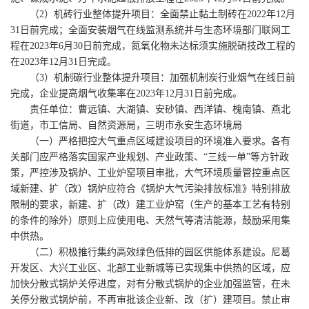
（2）机砖行业整体提升项目：全面禁止黏土制砖在2022年12月
31日前完成；全面安装烟气在线监测系统并与生态环境部门联网工
程在2023年6月30日前完成，氮氧化物未达标须实施脱硝技改工程的
在2023年12月31日完成。
（3）机制碳行业整体提升项目：加强机制炭行业烟气在线日前
完成，企业提高烟气收集率在2023年12月31日前完成。
责任单位：曹远镇、大湖镇、安砂镇、西洋镇、槐南镇、燕北
街道，市工信局、自然资源局，三明市永安生态环境局
（一）严格把控大气重点区域建设项目的环境准入要求。各有
关部门应严格落实国家产业规划、产业政策、“三线一单”等方针政
策，严控涉及锅炉、工业炉窑项目审批，大气环境质量管控重点区
域新建、扩（改）锅炉应符合《锅炉大气污染排放标准》特别排放
限制的要求，新建、扩（改）建工业炉窑（生产的基本工艺有特别
的条件的除外）原则上应使用电、天然气等清洁能源，鼓励采用集
中供热。
（二）积极推行集约高效绿色低排的园区供能体系建设。尼葛
开发区、大兴工业区、北部工业新城等已实现集中供热的区域，应
加快分散式锅炉关停进度，对有分散式锅炉的企业加强监管，在未
关停分散式锅炉前，不再审批该企业新、改（扩）建项目。禁止审