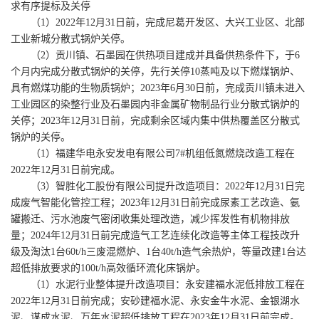
求有序提标及关停
（1）2022年12月31日前，完成尼葛开发区、大兴工业区、北部
工业新城分散式锅炉关停。
（2）贡川镇、石墨园在供热项目建成并具备供热条件下，于6
个月内完成分散式锅炉的关停，先行关停10蒸吨及以下燃煤锅炉、
具有燃煤功能的生物质锅炉；2023年6月30日前，完成贡川镇未进入
工业园区的染整行业及石墨园内非金属矿物制品行业分散式锅炉的
关停；2023年12月31日前，完成剩余区域内集中供热覆盖区分散式
锅炉的关停。
（1）福建华电永安发电有限公司7#机组低氮燃烧改造工程在
2022年12月31日前完成。
（3）智胜化工股份有限公司提升改造项目：2022年12月31日完
成废气智能化管控工程；2023年12月31日前完成尿素工艺改造、氨
罐搬迁、污水池废气密闭收集处理改造，减少挥发性有机物排放
量；2024年12月31日前完成造气工艺连续化改造等主体工程技改升
级及淘汰1台60t/h三废混燃炉、1台40t/h造气余热炉，等量改建1台达
超低排放要求的100t/h高效循环流化床锅炉。
（1）水泥行业整体提升改造项目：永安建福水泥低排放工程在
2022年12月31日前完成；安砂建福水泥、永安金牛水泥、金银湖水
泥、谋成水泥、万年水泥超低排放工程在2023年12月31日前完成。