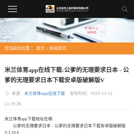
您当前的位置 ：
首页
>
新闻资讯
米兰体育app在线下载:公爹的无理要求日本 - 公
爹的无理要求日本下载安卓版破解版V
来源：
米兰体育app在线下载
发布时间：2025-11-11
11:28:36
米兰体育app下载地址在哪:
公爹的无理要求日本 - 公爹的无理要求日本下载安卓版破解版
V.3.19.6