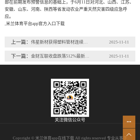
部在前期发布预警信息的基础上，于6月11日对河北、山西、江苏、
安徽、山东、河南、陕西等省发动农业严重天然灾害四级应急呼
应。
,米兰体育平台app官方入口下载
上一篇：
伟星新材获得塑料管材连续性退火炉及其退火工艺专利
2025-11-11
下一篇：
金财互联收盘跌落512%最新市净率694总市值8945亿元
2025-11-11
关注微信公众号
Copyright © 米兰体育app在线下载 All rights reserved 专业从事于