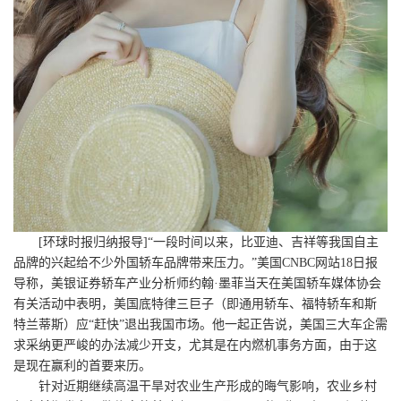
[环球时报归纳报导]“一段时间以来，比亚迪、吉祥等我国自主
品牌的兴起给不少外国轿车品牌带来压力。”美国CNBC网站18日报
导称，美银证券轿车产业分析师约翰·墨菲当天在美国轿车媒体协会
有关活动中表明，美国底特律三巨子（即通用轿车、福特轿车和斯
特兰蒂斯）应“赶快”退出我国市场。他一起正告说，美国三大车企需
求采纳更严峻的办法减少开支，尤其是在内燃机事务方面，由于这
是现在赢利的首要来历。
针对近期继续高温干旱对农业生产形成的晦气影响，农业乡村