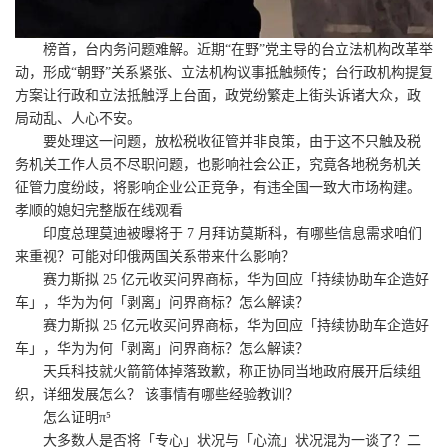
榜首，台内务问题难解。近期“在野”党主导的台立法机构改革举
动，形成“朝野”关系紧张、立法机构议事抵触频传；台行政机构提复
方案让行政和立法抵触浮上台面，政党纷繁走上街头诉诸大众，政
局动乱、人心不安。
要处理这一问题，放松税收征管并非良策，由于这不只触及税
务机关工作人员不尽职问题，也影响社会公正，究竟各地税务机关
征管力度纷歧，将影响企业公正竞争，有违全国一致大市场构建。
孝顺的媳妇完整版在线观看
印度总理莫迪被曝将于 7 月拜访莫斯科，有哪些信息需求咱们
来重视？可能对印俄两国关系带来什么影响？
赛力斯拟 25 亿元收买问界商标，华为回应「持续协助车企造好
车」，华为为何「剥离」问界商标？怎么解读？
赛力斯拟 25 亿元收买问界商标，华为回应「持续协助车企造好
车」，华为为何「剥离」问界商标？怎么解读？
天兵科技就火箭箭体掉落致歉，称正协同当地政府展开后续组
织，详细发展怎么？ 该事情有哪些经验教训？
怎么证明π⁵
大多数人是否将「专心」状况与「心流」状况混为一谈了？二