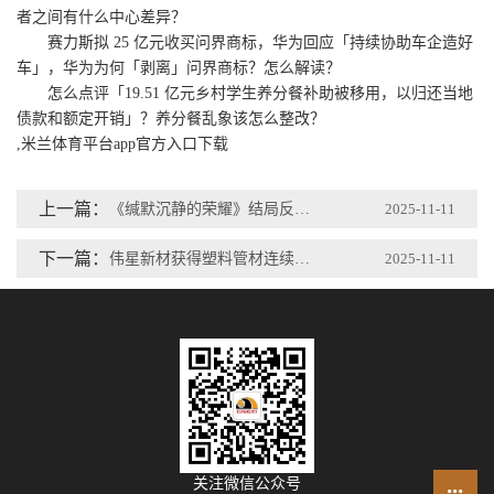
者之间有什么中心差异？
赛力斯拟 25 亿元收买问界商标，华为回应「持续协助车企造好
车」，华为为何「剥离」问界商标？怎么解读？
怎么点评「19.51 亿元乡村学生养分餐补助被移用，以归还当地
债款和额定开销」？养分餐乱象该怎么整改？
,米兰体育平台app官方入口下载
上一篇：
《缄默沉静的荣耀》结局反转看哭全网！舟山的解放幸亏黎晴抓捕朱枫
2025-11-11
下一篇：
伟星新材获得塑料管材连续性退火炉及其退火工艺专利
2025-11-11
关注微信公众号