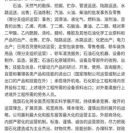
石油、天然气的勘探、挖掘、贮存、管道运送、陆路运送、水
路运送、出售；石油炼制；汽油、火油、柴油的批发事务及零售
（限分支组织运营）事务；润滑油、液化气、燃料油、溶剂油、沥
青的出售；乙烯、丙烯、丁二烯、石脑油、重油、乙二醇、精对苯
二甲酸、乙内酰胺、涤纶、腈纶、橡胶及其他石油化学工业原料和
产品的出产、出售、贮存、陆路运送、水路运送；化肥出产；电力
出产；日用百货便利店运营；定型包装食物、零售卷烟、轿车装饰
用品（限分支组织运营）、轿车清洗服务；石油石化机器、设备的
制作、监造、装置；石油石化原辅资料、设备及零部件的收购、出
售；技能及信息、代替动力产品的研讨、开发、使用、咨询服务；
自营和署理各类产品和技能的进出口（国家限制公司运营或制止进
出口的产品和技能在外）；承揽境外机电、石化职业工程和境内世
界投标工程；上述境外工程所需的设备资料出口；对外差遣施行上
述境外工程所需的劳务人员。
我国石化将全面贯彻落实科学展开观，持续秉承竞赛、敞开的
运营理念，扩展资源、拓宽商场、降本增效、谨慎出资的展开的战
略，公司赢利最大化和股东报答最大化的运营主旨，外部商场化、
内部严密化的运营机制，标准、谨慎、诚信的运营原则，尽力把我
国石化建造成为主业杰出、财物优秀、技能创新、办理科学、财政