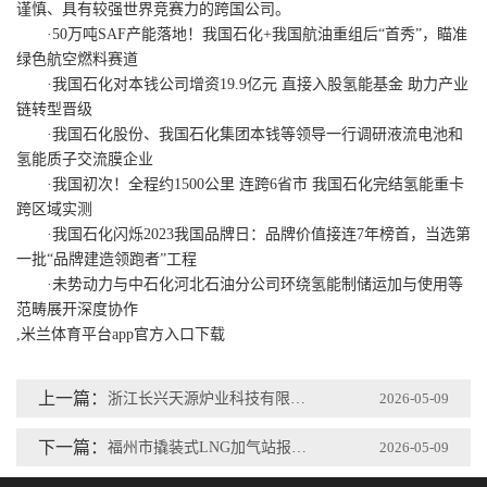
谨慎、具有较强世界竞赛力的跨国公司。
·50万吨SAF产能落地！我国石化+我国航油重组后“首秀”，瞄准
绿色航空燃料赛道
·我国石化对本钱公司增资19.9亿元 直接入股氢能基金 助力产业
链转型晋级
·我国石化股份、我国石化集团本钱等领导一行调研液流电池和
氢能质子交流膜企业
·我国初次！全程约1500公里 连跨6省市 我国石化完结氢能重卡
跨区域实测
·我国石化闪烁2023我国品牌日：品牌价值接连7年榜首，当选第
一批“品牌建造领跑者”工程
·未势动力与中石化河北石油分公司环绕氢能制储运加与使用等
范畴展开深度协作
,米兰体育平台app官方入口下载
上一篇：
浙江长兴天源炉业科技有限公司
2026-05-09
下一篇：
福州市撬装式LNG加气站报建指南（暂行）（征求意见稿）
2026-05-09