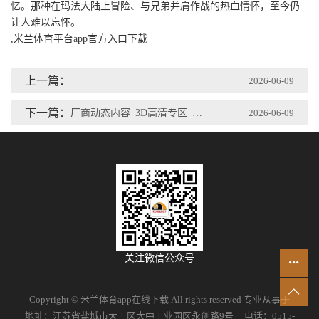
忆。那种在玛法大陆上冒险、与兄弟并肩作战的热血情怀，至今仍
让人难以忘怀。
,米兰体育平台app官方入口下载
上一篇：
2026-06-09
下一篇：
厂商动态内容_3D高清专区_数字家庭_天极网
2026-06-09
关注微信公众号
Copyright © 米兰体育app在线下载 All rights reserved 专业从事于
地址：江苏省盐城市大丰区大中工业园区永创路9号 电话：0515-