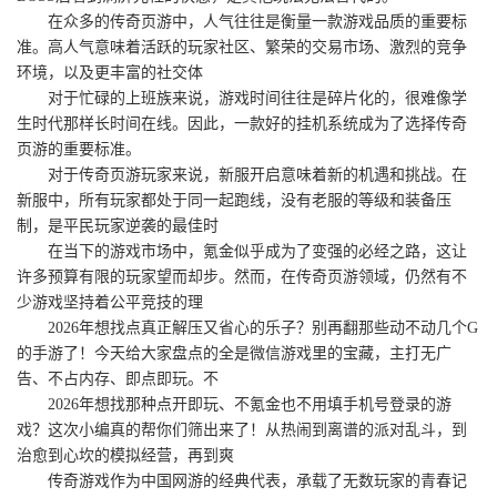
在众多的传奇页游中，人气往往是衡量一款游戏品质的重要标
准。高人气意味着活跃的玩家社区、繁荣的交易市场、激烈的竞争
环境，以及更丰富的社交体
对于忙碌的上班族来说，游戏时间往往是碎片化的，很难像学
生时代那样长时间在线。因此，一款好的挂机系统成为了选择传奇
页游的重要标准。
对于传奇页游玩家来说，新服开启意味着新的机遇和挑战。在
新服中，所有玩家都处于同一起跑线，没有老服的等级和装备压
制，是平民玩家逆袭的最佳时
在当下的游戏市场中，氪金似乎成为了变强的必经之路，这让
许多预算有限的玩家望而却步。然而，在传奇页游领域，仍然有不
少游戏坚持着公平竞技的理
2026年想找点真正解压又省心的乐子？别再翻那些动不动几个G
的手游了！今天给大家盘点的全是微信游戏里的宝藏，主打无广
告、不占内存、即点即玩。不
2026年想找那种点开即玩、不氪金也不用填手机号登录的游
戏？这次小编真的帮你们筛出来了！从热闹到离谱的派对乱斗，到
治愈到心坎的模拟经营，再到爽
传奇游戏作为中国网游的经典代表，承载了无数玩家的青春记